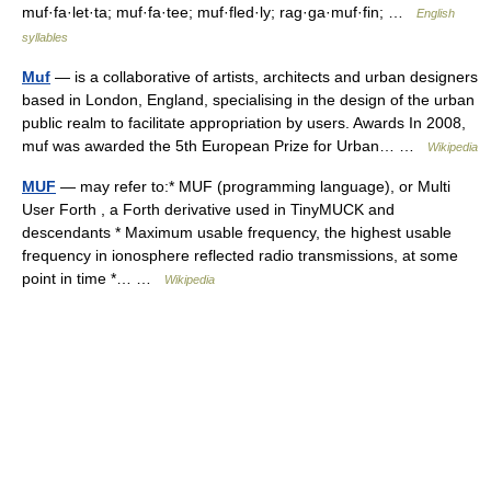
muf·fa·let·ta; muf·fa·tee; muf·fled·ly; rag·ga·muf·fin; …
English
syllables
Muf
— is a collaborative of artists, architects and urban designers
based in London, England, specialising in the design of the urban
public realm to facilitate appropriation by users. Awards In 2008,
muf was awarded the 5th European Prize for Urban… …
Wikipedia
MUF
— may refer to:* MUF (programming language), or Multi
User Forth , a Forth derivative used in TinyMUCK and
descendants * Maximum usable frequency, the highest usable
frequency in ionosphere reflected radio transmissions, at some
point in time *… …
Wikipedia