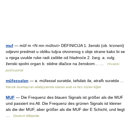
muf
— mȕf m <N mn mùfovi> DEFINICIJA 1. ženski (ob. krzneni)
odjevni predmet u obliku tuljca otvorenog s obje strane kako bi se
u njega uvukle ruke radi zaštite od hladnoće 2. žarg. a. vulg.
ženski spolni organ b. stidne dlačice na ženskom… …
Hrvatski
jezični portal
müfəssələn
— ə. müfəssəl surətdə, təfsilatı ilə, ətraflı surətdə …
Klassik Azərbaycan ədəbiyyatında islənən ərəb və fars sözləri lüğəti
MUF
— Die Frequenz des blauen Signals ist größer als die MUF
und passiert ins All. Die Frequenz des grünen Signals ist kleiner
als die der MUF, aber größer als die MUF der E Schicht, und liegt
…
Deutsch Wikipedia