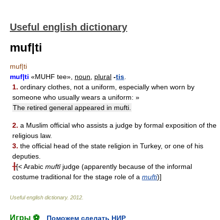
Useful english dictionary
muf|ti
muf|ti
muf|ti
«MUHF tee»,
noun,
plural
-
tis
.
1.
ordinary clothes, not a uniform, especially when worn by
someone who usually wears a uniform: »
The retired general appeared in mufti.
2.
a Muslim official who assists a judge by formal exposition of the
religious law.
3.
the official head of the state religion in Turkey, or one of his
deputies.
╂
[< Arabic
muftī
judge (apparently because of the informal
costume traditional for the stage role of a
mufti
)]
Useful english dictionary
.
2012
.
Игры ⚽
Поможем сделать НИР