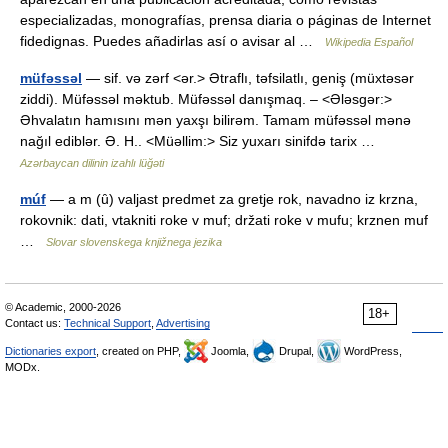
especializadas, monografías, prensa diaria o páginas de Internet
fidedignas. Puedes añadirlas así o avisar al …
Wikipedia Español
müfəssəl
— sif. və zərf <ər.> Ətraflı, təfsilatlı, geniş (müxtəsər
ziddi). Müfəssəl məktub. Müfəssəl danışmaq. – <Ələsgər:>
Əhvalatın hamısını mən yaxşı bilirəm. Tamam müfəssəl mənə
nağıl ediblər. Ə. H.. <Müəllim:> Siz yuxarı sinifdə tarix …
Azərbaycan dilinin izahlı lüğəti
múf
— a m (ȗ) valjast predmet za gretje rok, navadno iz krzna,
rokovnik: dati, vtakniti roke v muf; držati roke v mufu; krznen muf
…
Slovar slovenskega knjižnega jezika
© Academic, 2000-2026
18+
Contact us:
Technical Support
,
Advertising
Dictionaries export
, created on PHP,
Joomla,
Drupal,
WordPress,
MODx.