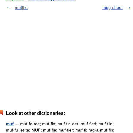
muf|fle
mug-shoot
Look at other dictionaries:
muf
— muf·fe·tee; muf·fin; muf·fin·eer; muf·fled; muf·flin;
muf·fu·let·ta; MUF; muf·fle; muf·fler; muf·ti; rag·a·muf·fin;